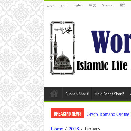
عربى
اردو
English
中文
Svenska
हिंदी
Sunnah Sharif
Ahle Baeet Sharif
Breaking News
Greco-Romano Ordine Di 
Home
/
2018
/
January