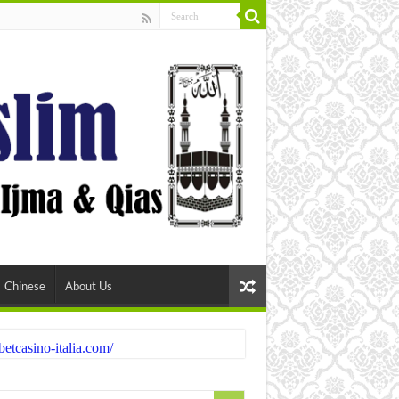
Chinese
About Us
etcasino-italia.com/