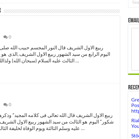
8
Email
0
اليوم الرابع من سيد الشهور ربيع الاول الشريف ,الذى هو ي
الثالث عليه السلام (سبحان الله) ولذالك يجب لكل مسلم ان يذكر حياته ويعلم به …
Rece
Gre
0
Pos
htt
Ria
شكور” اليوم هو الثالث من سيد الشهور ربيع الاول الشريف ,
You
عليه وسلم الثالثة ويوم الوفاة لخليفة الثالث حضرت عثمان ذو النورين عليه السلام …
Stö