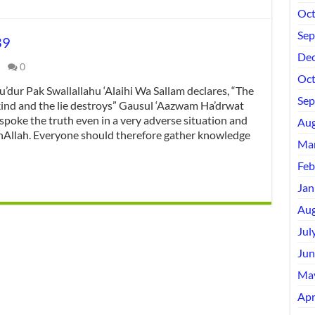
Oct
Sep
39
Dec
0
Oct
dur Pak Swallallahu ‘Alaihi Wa Sallam declares, “The
Sep
nkind and the lie destroys” Gausul ‘Aazwam Ha’drwat
spoke the truth even in a very adverse situation and
Aug
hanAllah. Everyone should therefore gather knowledge
Mar
Feb
Jan
Aug
Jul
Jun
Ma
Apr