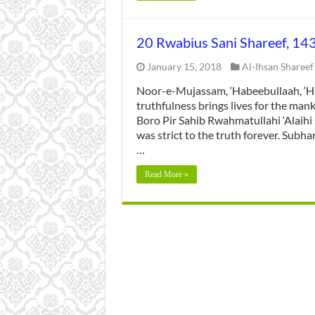
20 Rwabius Sani Shareef, 14
January 15, 2018
Al-Ihsan Shareef
Noor-e-Mujassam, ‘Habeebullaah, ‘Hu’
truthfulness brings lives for the ma
Boro Pir Sahib Rwahmatullahi ‘Alaihi 
was strict to the truth forever. Sub
…
Read More »