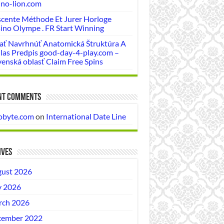
ino-lion.com
cente Méthode Et Jurer Horloge
ino Olympe . FR Start Winning
jať Navrhnúť Anatomická Štruktúra A
las Predpis good-day-4-play.com –
venská oblasť Claim Free Spins
nt Comments
obyte.com
on
International Date Line
ives
ust 2026
y 2026
ch 2026
ember 2022