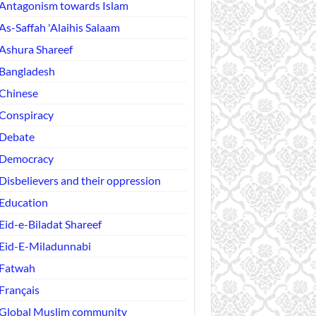
Antagonism towards Islam
As-Saffah 'Alaihis Salaam
Ashura Shareef
Bangladesh
Chinese
Conspiracy
Debate
Democracy
Disbelievers and their oppression
Education
Eid-e-Biladat Shareef
Eid-E-Miladunnabi
Fatwah
Français
Global Muslim community