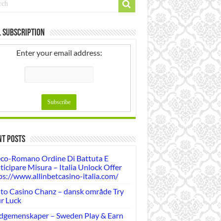
 Subscription
Enter your email address:
nt Posts
co-Romano Ordine Di Battuta E
ticipare Misura – Italia Unlock Offer
ps://www.allinbetcasino-italia.com/
lto Casino Chanz – dansk område Try
r Luck
dgemenskaper – Sweden Play & Earn