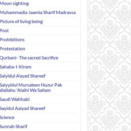
Moon sighting
Muhammadia Jaamia Sharif Madrassa
Picture of living being
Post
Prohibitions
Protestation
Qurbani- The sacred Sacrifice
Sahaba-I-Kiram
Saiyidul A’ayad Shareef
Saiyyidul Mursaleen Huzur Pak
llallahu 'Alaihi Wa Sallam
Saudi Wahhabi
Sayidul Aaiyad Shareef
Science
Sunnah Sharif