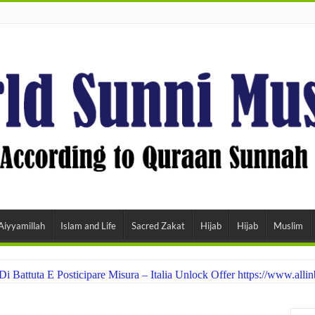
Aiyyamillah
Islam and Life
Sacred Zakat
Hijab
Hijab
Muslim
Battuta E Posticipare Misura – Italia Unlock Offer https://www.allinb