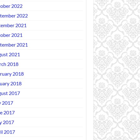
ober 2022
tember 2022
ember 2021
ober 2021
tember 2021
ust 2021
ch 2018
ruary 2018
uary 2018
ust 2017
y 2017
e 2017
y 2017
il 2017