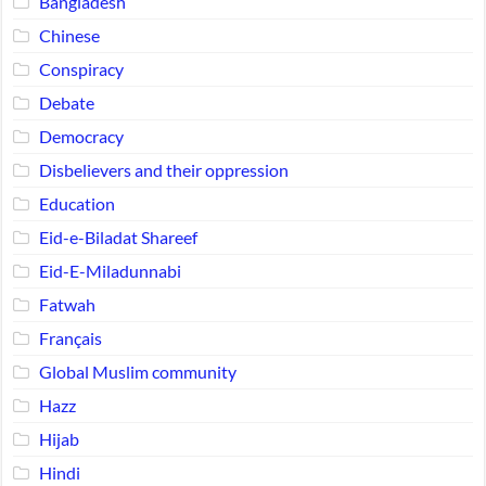
Bangladesh
Chinese
Conspiracy
Debate
Democracy
Disbelievers and their oppression
Education
Eid-e-Biladat Shareef
Eid-E-Miladunnabi
Fatwah
Français
Global Muslim community
Hazz
Hijab
Hindi