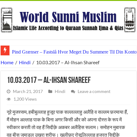
Pind Grænser – Fastslå Hvor Meget Du Summere Til Din Konto
Home
/
Hindi
/
10.03.2017 – Al-Ihsan Shareef
10.03.2017 – Al-Ihsan Shareef
March 21, 2017
Hindi
Leave a comment
1,200 Views
नूरे मुजस्सम, हबीबुल्लाह हुजूर पाक सल्लल्लाहु अलैहि व सल्लम फ़रमाया हैं,
मैं मोहन अल्लाह पाक के बिना अगर किसी और को अपना दोस्त के रूप में
स्वीकार करती तो वह हैं सिद्दीक़े अकबर अलैहिस सलाम। समोहन मुबारक
वह बीस जुमाडल उखरा शरीफ। ख़लीफ़ए रोसूलिल्लाह हजरत सिद्दीक़े