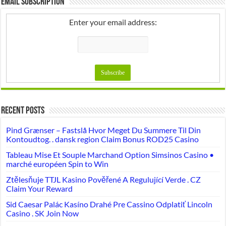
Email Subscription
Enter your email address:
Recent Posts
Pind Grænser – Fastslå Hvor Meget Du Summere Til Din
Kontoudtog. . dansk region Claim Bonus ROD25 Casino
Tableau Mise Et Souple Marchand Option Simsinos Casino •
marché européen Spin to Win
Ztělesňuje TTJL Kasino Pověřené A Regulující Verde . CZ
Claim Your Reward
Sid Caesar Palác Kasíno Drahé Pre Cassino Odplatiť Lincoln
Casino . SK Join Now