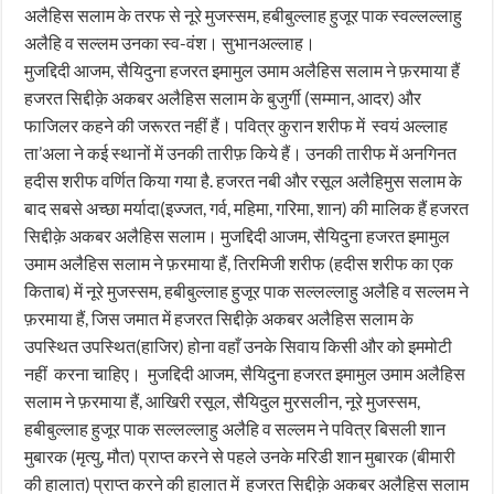
अलैहिस सलाम के तरफ से नूरे मुजस्सम, हबीबुल्लाह हुजूर पाक स्वल्लल्लाहु
अलैहि व सल्लम उनका स्व-वंश। सुभानअल्लाह।
मुजद्दिदी आजम, सैयिदुना हजरत इमामुल उमाम अलैहिस सलाम ने फ़रमाया हैं
हजरत सिद्दीक़े अकबर अलैहिस सलाम के बुजुर्गी (सम्मान, आदर) और
फाजिलर कहने की जरूरत नहीं हैं। पवित्र कुरान शरीफ में स्वयं अल्लाह
ता’अला ने कई स्थानों में उनकी तारीफ़ किये हैं। उनकी तारीफ में अनगिनत
हदीस शरीफ वर्णित किया गया है. हजरत नबी और रसूल अलैहिमुस सलाम के
बाद सबसे अच्छा मर्यादा(इज्जत, गर्व, महिमा, गरिमा, शान) की मालिक हैं हजरत
सिद्दीक़े अकबर अलैहिस सलाम। मुजद्दिदी आजम, सैयिदुना हजरत इमामुल
उमाम अलैहिस सलाम ने फ़रमाया हैं, तिरमिजी शरीफ (हदीस शरीफ का एक
किताब) में नूरे मुजस्सम, हबीबुल्लाह हुजूर पाक सल्लल्लाहु अलैहि व सल्लम ने
फ़रमाया हैं, जिस जमात में हजरत सिद्दीक़े अकबर अलैहिस सलाम के
उपस्थित उपस्थित(हाजिर) होना वहाँ उनके सिवाय किसी और को इममोटी
नहीं करना चाहिए। मुजद्दिदी आजम, सैयिदुना हजरत इमामुल उमाम अलैहिस
सलाम ने फ़रमाया हैं, आखिरी रसूल, सैयिदुल मुरसलीन, नूरे मुजस्सम,
हबीबुल्लाह हुजूर पाक सल्लल्लाहु अलैहि व सल्लम ने पवित्र बिसली शान
मुबारक (मृत्यु, मौत) प्राप्त करने से पहले उनके मरिडी शान मुबारक (बीमारी
की हालात) प्राप्त करने की हालात में हजरत सिद्दीक़े अकबर अलैहिस सलाम