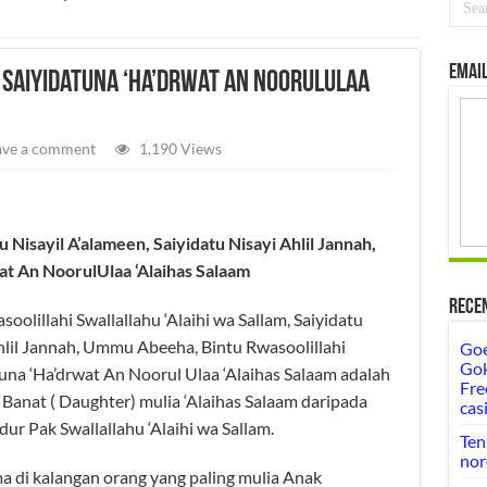
Email
 Saiyidatuna ‘Ha’drwat An NoorulUlaa
ave a comment
1,190 Views
 Nisayil A’alameen, Saiyidatu Nisayi Ahlil Jannah,
t An NoorulUlaa ‘Alaihas Salaam
Rece
olillahi Swallallahu ‘Alaihi wa Sallam, Saiyidatu
Ahlil Jannah, Ummu Abeeha, Bintu Rwasoolillahi
Goe
Gok
atuna ‘Ha’drwat An Noorul Ulaa ‘Alaihas Salaam adalah
Fre
ng Banat ( Daughter) mulia ‘Alaihas Salaam daripada
cas
r Pak Swallallahu ‘Alaihi wa Sallam.
Ten
nor
ama di kalangan orang yang paling mulia Anak