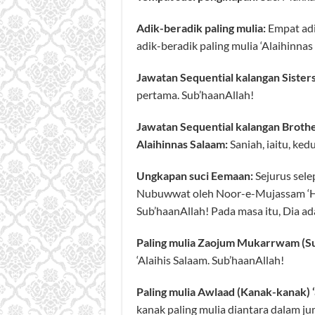
Adik-beradik paling mulia:
Empat adi
adik-beradik paling mulia ‘Alaihinnas
Jawatan Sequential kalangan Sisters 
pertama. Sub’haanAllah!
Jawatan Sequential kalangan Brother
Alaihinnas Salaam:
Saniah, iaitu, ked
Ungkapan suci Eemaan:
Sejurus sel
Nubuwwat oleh Noor-e-Mujassam ‘Habe
Sub’haanAllah! Pada masa itu, Dia ada
Paling mulia Zaojum Mukarrwam (S
‘Alaihis Salaam. Sub’haanAllah!
Paling mulia Awlaad (Kanak-kanak) ‘
kanak paling mulia diantara dalam ju