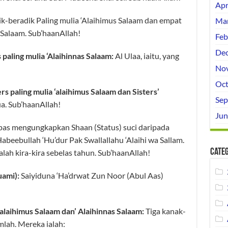
Apr
k-beradik Paling mulia ‘Alaihimus Salaam dan empat
Mar
 Salaam. Sub’haanAllah!
Feb
Dec
paling mulia ‘Alaihinnas Salaam:
Al Ulaa, iaitu, yang
No
Oct
s paling mulia ‘alaihimus Salaam dan Sisters’
Sep
ua. Sub’haanAllah!
Jun
epas mengungkapkan Shaan (Status) suci daripada
ebullah ‘Hu’dur Pak Swallallahu ‘Alaihi wa Sallam.
Categ
lah kira-kira sebelas tahun. Sub’haanAllah!
uami):
Saiyiduna ‘Ha’drwat Zun Noor (Abul Aas)
alaihimus Salaam dan’ Alaihinnas Salaam:
Tiga kanak-
mlah. Mereka ialah: