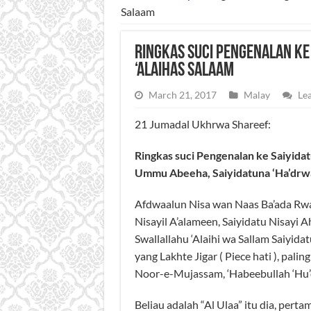
Salaam
Ringkas suci Pengenalan ke
‘Alaihas Salaam
March 21, 2017
Malay
Le
21 Jumadal Ukhrwa Shareef:
Ringkas suci Pengenalan ke Saiyidatu
Ummu Abeeha, Saiyidatuna ‘Ha’drwa
Afdwaalun Nisa wan Naas Ba’ada Rwaso
Nisayil A’alameen, Saiyidatu Nisayi 
Swallallahu ‘Alaihi wa Sallam Saiyid
yang Lakhte Jigar ( Piece hati ), pali
Noor-e-Mujassam, ‘Habeebullah ‘Hu’du
Beliau adalah “Al Ulaa” itu dia, pert