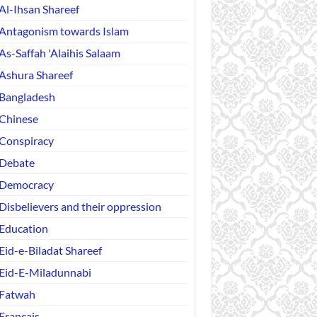
Al-Ihsan Shareef
Antagonism towards Islam
As-Saffah 'Alaihis Salaam
Ashura Shareef
Bangladesh
Chinese
Conspiracy
Debate
Democracy
Disbelievers and their oppression
Education
Eid-e-Biladat Shareef
Eid-E-Miladunnabi
Fatwah
Français