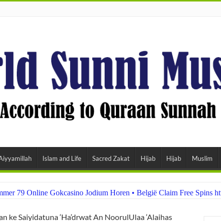
Aiyyamillah
Islam and Life
Sacred Zakat
Hijab
Hijab
Muslim
er 79 Online Gokcasino Jodium Horen • België Claim Free Spins ht
an ke Saiyidatuna ‘Ha’drwat An NoorulUlaa ‘Alaihas