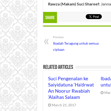
Rawza (Makam) Suci Shareef:
Janna
Share
Previous
Ibadah Teragung untuk semua
ciptaan
Related Articles
Suci Pengenalan ke
Ibad
Saiyidatuna ‘Ha’drwat
untu
An Noorur Rwabiah
Mar
‘Alaihas Salaam
March 21, 2017