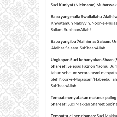
Suci
Kuniyat (Nickname) Mubarwak
Bapa yang mulia Swallallahu ‘Alaihi 
Khwatamun Nabiyyin, Noor-e-Mujassam
Sallam. Sub’haanAllah!
Bapa yang ibu ‘Alaihinnas Salaam:
Um
‘Alaihas Salaam. Sub’haanAllah!
Ungkapan Suci kebanyakan Shaan (St
Shareef:
Selepas Fazr on Yaomul Jum
tahun sebelum secara rasmi menyata
oleh Noor-e-Mujassam ‘Habeebullah ‘H
Sub’haanAllah!
Tempat menyatakan makmur paling su
Shareef:
Suci Makkah Shareef. Sub’h
Tempat suci penginapan:
Suci Makka