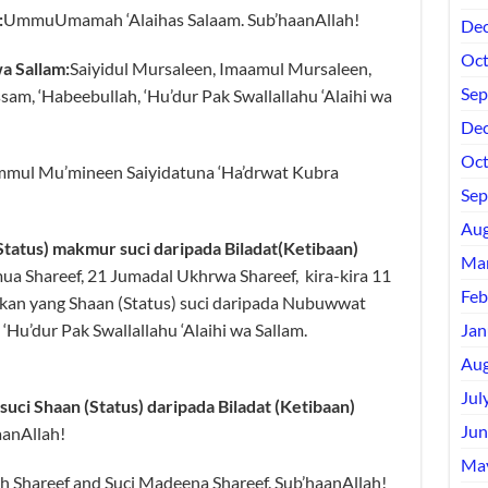
:
UmmuUmamah ‘Alaihas Salaam. Sub’haanAllah!
Dec
Oct
wa Sallam:
Saiyidul Mursaleen, Imaamul Mursaleen,
Sep
, ‘Habeebullah, ‘Hu’dur Pak Swallallahu ‘Alaihi wa
Dec
Oct
mul Mu’mineen Saiyidatuna ‘Ha’drwat Kubra
Sep
Aug
atus) makmur suci daripada Biladat(Ketibaan)
Mar
ua Shareef, 21 Jumadal Ukhrwa Shareef, kira-kira 11
Feb
kan yang Shaan (Status) suci daripada Nubuwwat
u’dur Pak Swallallahu ‘Alaihi wa Sallam.
Jan
Aug
Jul
ci Shaan (Status) daripada Biladat (Ketibaan)
Jun
aanAllah!
Ma
h Shareef and Suci Madeena Shareef. Sub’haanAllah!