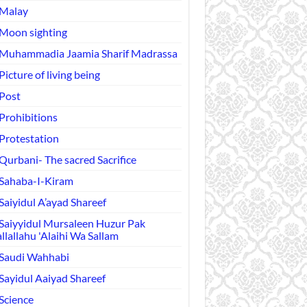
Malay
Moon sighting
Muhammadia Jaamia Sharif Madrassa
Picture of living being
Post
Prohibitions
Protestation
Qurbani- The sacred Sacrifice
Sahaba-I-Kiram
Saiyidul A’ayad Shareef
Saiyyidul Mursaleen Huzur Pak
llallahu 'Alaihi Wa Sallam
Saudi Wahhabi
Sayidul Aaiyad Shareef
Science