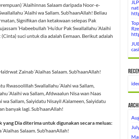
JLP
rempuan) ‘Alaihinnas Salaam daripada Noor-e-
nat
allallahu ‘Alaihi wa Sallam. Sub’haanAllah! Beliau
htt
atan, Signifikan dan ketakwaan selepas Pak
Top
jassam ‘Habeebullah ‘Hu’dur Pak Swallallahu ‘Alaihi
Rze
htt
(Cinta) suci untuk dia adalah Eemaan. Berikut adalah
JUE
cas
‘Ha’drwat Zainab ‘Alaihas Salaam. Sub’haanAllah!
Rece
ide
tu Rwasoolillah Swallallahu ‘Alahi wa Sallam,
ahu ‘Alaihi wa Sallam, Afdwaalun Nisa wan Naas
i wa Sallam, Saiyidatu Nisayil A’alameen, Saiyidatu
Arch
n banyak lagi. Sub’haanAllah!
Aug
 yang Dia diterima untuk digunakan secara meluas:
Jul
 ‘Alaihas Salaam. Sub’haanAllah!
Mar