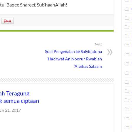
tul Baqee Shareef. Sub’haanAllah!
Next
Suci Pengenalan ke Saiyidatuna
‘Ha’drwat An Noorur Rwabiah
‘Alaihas Salaam
ah Teragung
k semua ciptaan
ch 21, 2017