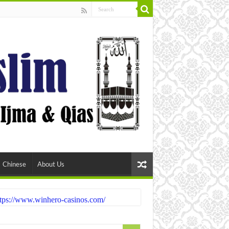
Chinese
About Us
tps://www.winhero-casinos.com/