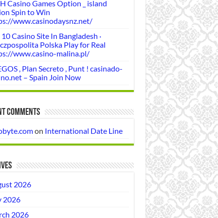
H Casino Games Option _ island
ion Spin to Win
ps://www.casinodaysnz.net/
 10 Casino Site In Bangladesh ·
czpospolita Polska Play for Real
ps://www.casino-malina.pl/
GOS , Plan Secreto , Punt ! casinado-
ino.net – Spain Join Now
nt Comments
obyte.com
on
International Date Line
ives
ust 2026
y 2026
ch 2026