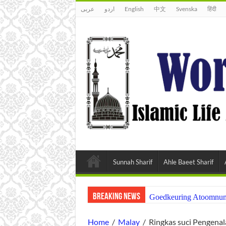
عربى
اردو
English
中文
Svenska
हिंदी
Sunnah Sharif
Ahle Baeet Sharif
Breaking News
Goedkeuring Atoomnumm
Home
/
Malay
/
Ringkas suci Pengenal