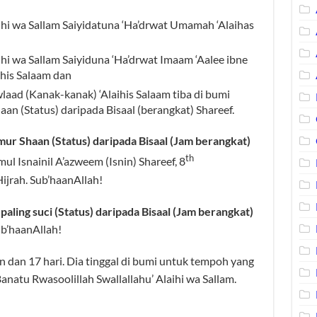
aihi wa Sallam Saiyidatuna ‘Ha’drwat Umamah ‘Alaihas
aihi wa Sallam Saiyiduna ‘Ha’drwat Imaam ‘Aalee ibne
ihis Salaam dan
laad (Kanak-kanak) ‘Alaihis Salaam tiba di bumi
n (Status) daripada Bisaal (berangkat) Shareef.
ur Shaan (Status) daripada Bisaal (Jam berangkat)
th
l Isnainil A’azweem (Isnin) Shareef, 8
jrah. Sub’haanAllah!
ing suci (Status) daripada Bisaal (Jam berangkat)
b’haanAllah!
n dan 17 hari. Dia tinggal di bumi untuk tempoh yang
anatu Rwasoolillah Swallallahu’ Alaihi wa Sallam.