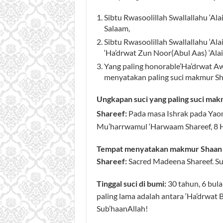
Sibtu Rwasoolillah Swallallahu ‘Al
Salaam,
Sibtu Rwasoolillah Swallallahu ‘Al
‘Ha’drwat Zun Noor(Abul Aas) ‘Ala
Yang paling honorable’Ha’drwat Aw
menyatakan paling suci makmur Shaa
Ungkapan suci yang paling suci makm
Shareef:
Pada masa Ishrak pada Yaomu
Mu’harrwamul ‘Harwaam Shareef, 8 Hi
Tempat menyatakan makmur Shaan pal
Shareef:
Sacred Madeena Shareef. Su
Tinggal suci di bumi:
30 tahun, 6 bula
paling lama adalah antara ‘Ha’drwat B
Sub’haanAllah!