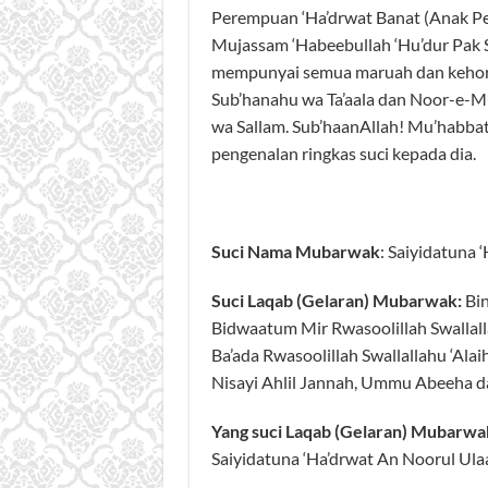
Perempuan ‘Ha’drwat Banat (Anak Pe
Mujassam ‘Habeebullah ‘Hu’dur Pak Sw
mempunyai semua maruah dan kehorm
Sub’hanahu wa Ta’aala dan Noor-e-Mu
wa Sallam. Sub’haanAllah! Mu’habbat 
pengenalan ringkas suci kepada dia.
Suci Nama Mubarwak
: Saiyidatuna 
Suci Laqab (Gelaran) Mubarwak:
Bin
Bidwaatum Mir Rwasoolillah Swallall
Ba’ada Rwasoolillah Swallallahu ‘Alaih
Nisayi Ahlil Jannah, Ummu Abeeha da
Yang suci Laqab (Gelaran) Mubarwak
Saiyidatuna ‘Ha’drwat An Noorul Ulaa